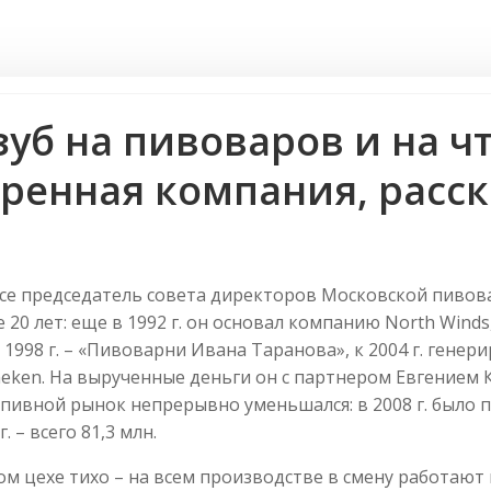
зуб на пивоваров и на ч
ренная компания, расс
се председатель совета директоров Московской пивов
20 лет: еще в 1992 г. он основал компанию North Win
с 1998 г. – «Пивоварни Ивана Таранова», к 2004 г. генер
eken. На вырученные деньги он с партнером Евгением
 пивной рынок непрерывно уменьшался: в 2008 г. было 
. – всего 81,3 млн.
ом цехе тихо – на всем производстве в смену работают