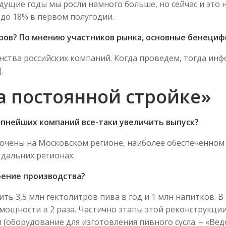
ыдущие годы мы росли намного больше, но сейчас и это н
 до 18% в первом полугодии.
ов? По мнению участников рынка, основные бенецифиа
нства российских компаний. Когда проведем, тогда инф
.
а постоянной стройке»
рупнейших компаний все-таки увеличить выпуск?
оточены на Московском регионе, наиболее обеспеченном [
в дальних регионах.
рение производства?
ь 3,5 млн гектолитров пива в год и 1 млн напитков. В 
щности в 2 раза. Частично этапы этой реконструкции м
 (оборудование для изготовления пивного сусла. – «Ве