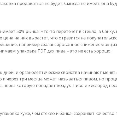
паковка продаваться не будет. Смысла не имеет: она бу
анимает 50% рынка. Что-то перетечет в стекло, в банку, 
же цена на них вырастет, что отразится на покупательс
ешение, например сбалансированное снижением акцизо
нимаем: упаковка ПЭТ для пива – это не есть хорошо.
рок дней, и органолептические свойства начинают менят
о и через три месяца может называться пивом, но проц
а, через которую попадает воздух. Пиво и кислород нес
упаковка хуже, чем стекло и банка, сохраняет качество 