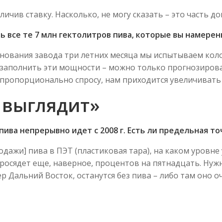
чив ставку. Насколько, не могу сказать – это часть до
ть все те 7 млн гектолитров пива, которые вы намере
основания завода три летних месяца мы испытываем ко
м заполнить эти мощности – можно только прогнозирова
ропорционально спросу, нам приходится увеличивать з
 выглядит»
ива непрерывно идет с 2008 г. Есть ли предельная то
одажи] пива в ПЭТ (пластиковая тара), на каком уровне у
росядет еще, наверное, процентов на пятнадцать. Нужн
ер Дальний Восток, останутся без пива – либо там оно