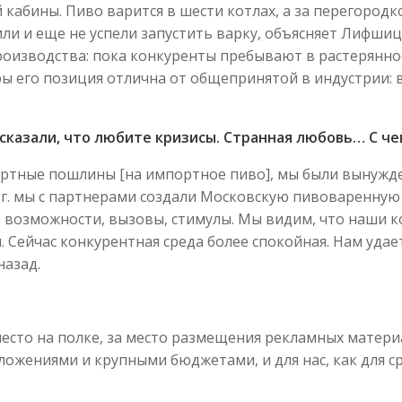
 кабины. Пиво варится в шести котлах, а за перегородк
или и еще не успели запустить варку, объясняет Лифши
производства: пока конкуренты пребывают в растерянно
ы его позиция отлична от общепринятой в индустрии:
сказали, что любите кризисы. Странная любовь… С че
портные пошлины [на импортное пиво], мы были вынужд
8 г. мы с партнерами создали Московскую пивоваренну
 возможности, вызовы, стимулы. Мы видим, что наши к
 Сейчас конкурентная среда более спокойная. Нам удает
назад.
место на полке, за место размещения рекламных матери
ложениями и крупными бюджетами, и для нас, как для с