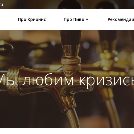
ru
Про Крионис
Про Пиво
Рекоменда
Мы любим кризис