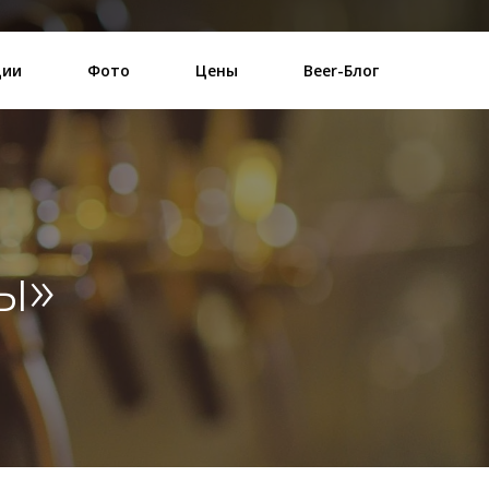
ции
Фото
Цены
Beer-Блог
ы»