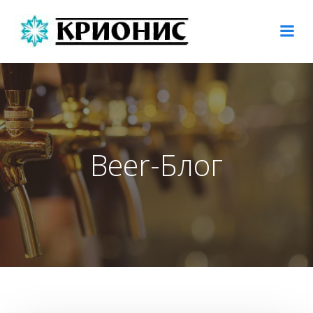
Перейти
к
содержимому
Beer-Блог